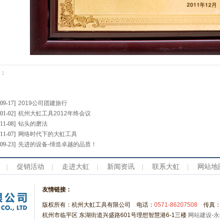
：
-09-17]
2019公司团建旅行
-01-02]
杭州大虹工具2012年终会议
-11-08]
钻头的磨法
-11-07]
网络时代下的大虹工具
-09-23]
先进的设备-缔造卓越的品质！
促销活动
走进大虹
新闻资讯
联系大虹
网站地
|
|
|
|
|
友情链接：
版权所有：杭州大虹工具有限公司 电话：
0571-86207508
传真
杭州市临平区 东湖街道兴盛路601号理想智慧港6-1三楼
网站建设-