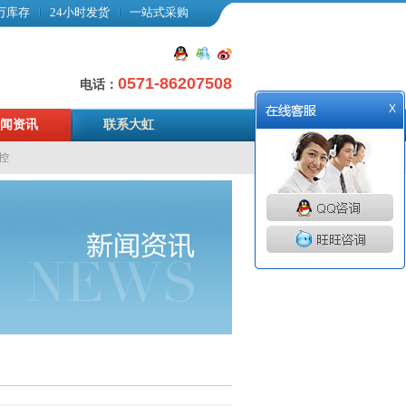
万库存
24小时发货
一站式采购
0571-86207508
电话：
X
闻资讯
联系大虹
控