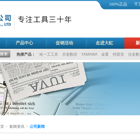
100%正品
千
产品中心
促销活动
走进大虹
新
热搜产品：
哈一工工具
京瓷数控
YAMAWA
金鹭
特固克
住友数
首页
>
新闻资讯
>
公司新闻